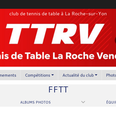
club de tennis de table à La Roche-sur-Yon
înements
Compétitions
Actualité du club
Photo
FFTT
ALBUMS PHOTOS
ÉQUI