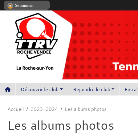
Panneau de gestion des cookies
Se connecter
Découvrir le club
Rejoindre le club
Entra
Accueil
2023-2024
Les albums photos
Les albums photos