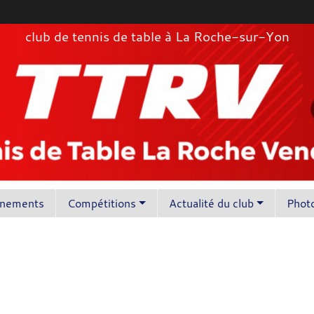
club de tennis de table à La Roche-sur-Yon
înements
Compétitions
Actualité du club
Photo