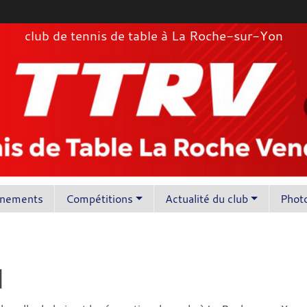
club de tennis de table à La Roche-sur-Yon
înements
Compétitions
Actualité du club
Photo
N