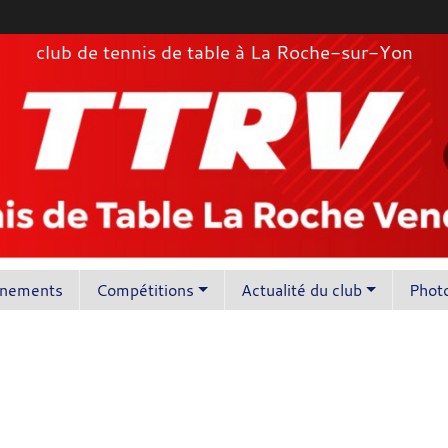
club de tennis de table à La Roche-sur-Yon
înements
Compétitions
Actualité du club
Photo