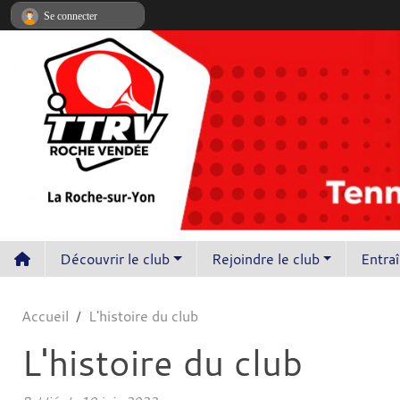
Panneau de gestion des cookies
Se connecter
Découvrir le club
Rejoindre le club
Entra
Accueil
L'histoire du club
L'histoire du club