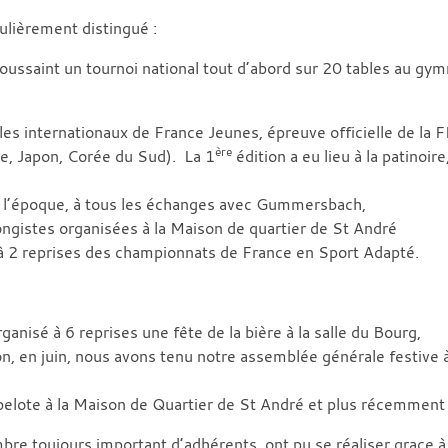
culièrement distingué :
saint un tournoi national tout d’abord sur 20 tables au gymna
s internationaux de France Jeunes, épreuve officielle de la FF
ère
ne, Japon, Corée du Sud). La 1
édition a eu lieu à la patinoir
de l’époque, à tous les échanges avec Gummersbach,
pongistes organisées à la Maison de quartier de St André
 à 2 reprises des championnats de France en Sport Adapté.
anisé à 6 reprises une fête de la bière à la salle du Bourg,
n, en juin, nous avons tenu notre assemblée générale festive 
lote à la Maison de Quartier de St André et plus récemment 
bre toujours important d’adhérents, ont pu se réaliser grace 