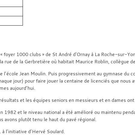
« foyer 1000 clubs » de St André d'Ornay à La Roche-sur-Yon. 
la rue de la Gerbretière où habitait Maurice Roblin, collègue de
de l’école Jean Moulin. Puis progressivement au gymnase du co
que jour) pour faire jouer la centaine de licenciés que nous a
mmes aujourd’hui.
s résultats et les équipes seniors en messieurs et en dames ont 
e en 1982 et le niveau national a été amélioré ou maintenu pen
ous avons plutôt tenu le haut du pavé régional.
à l’initiative d’Hervé Soulard.