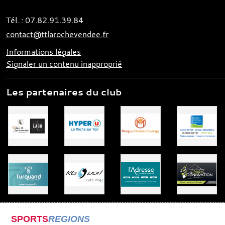
Tél. :
07.82.91.39.84
contact@ttlarochevendee.fr
Informations légales
Signaler un contenu inapproprié
Les partenaires du club
SPORTS
REGIONS