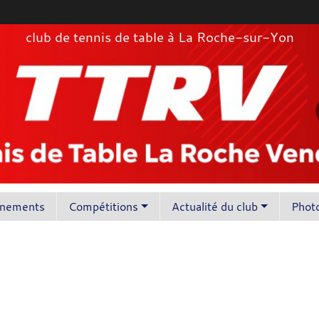
club de tennis de table à La Roche-sur-Yon
înements
Compétitions
Actualité du club
Photo