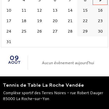
10
11
12
13
14
15
16
17
18
19
20
21
22
23
24
25
26
27
28
29
30
31
09
AOÛT
Aucun évènement aujourd'hui
Tennis de Table La Roche Vendée
Complèxe sportif des Terres Noires - rue Robert Dauger
85000
La Roche-sur-Yon