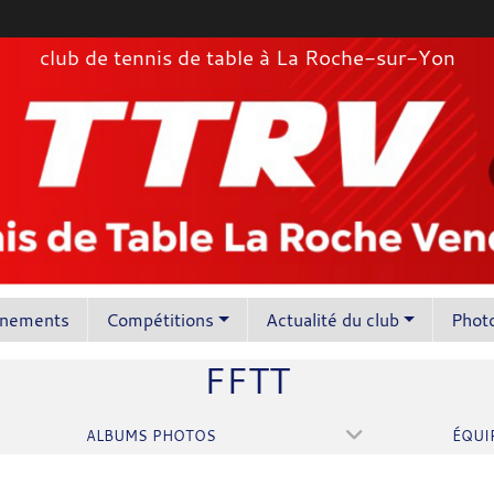
club de tennis de table à La Roche-sur-Yon
înements
Compétitions
Actualité du club
Photo
FFTT
ALBUMS PHOTOS
ÉQUI