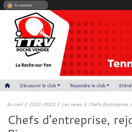
Panneau de gestion des cookies
Se connecter
Découvrir le club
Rejoindre le club
Entra
Accueil
2022-2023
Les news
Chefs d'entreprise,
Chefs d'entreprise, re