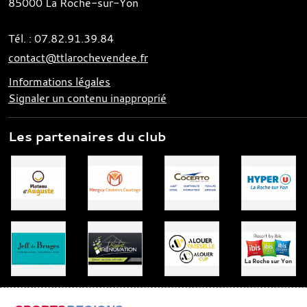
85000
La Roche-sur-Yon
Tél. :
07.82.91.39.84
contact@ttlarochevendee.fr
Informations légales
Signaler un contenu inapproprié
Les partenaires du club