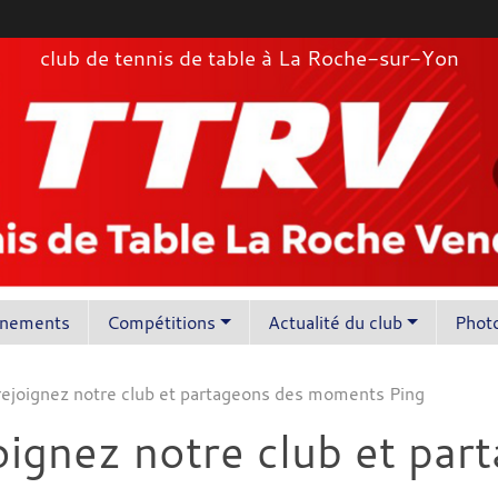
club de tennis de table à La Roche-sur-Yon
înements
Compétitions
Actualité du club
Photo
 rejoignez notre club et partageons des moments Ping
joignez notre club et p