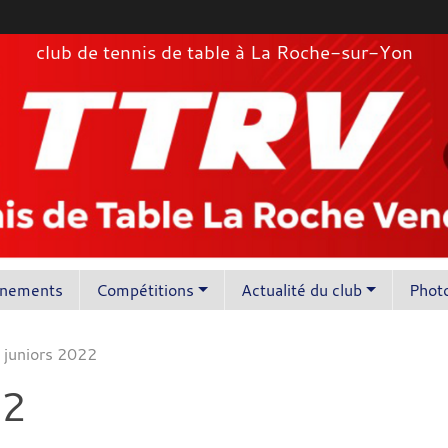
club de tennis de table à La Roche-sur-Yon
înements
Compétitions
Actualité du club
Photo
 juniors 2022
22