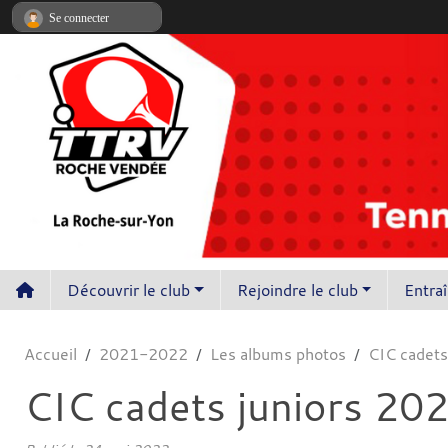
Panneau de gestion des cookies
Se connecter
Découvrir le club
Rejoindre le club
Entra
Accueil
2021-2022
Les albums photos
CIC cadets
CIC cadets juniors 20