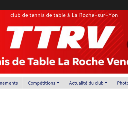
club de tennis de table à La Roche-sur-Yon
înements
Compétitions
Actualité du club
Photo