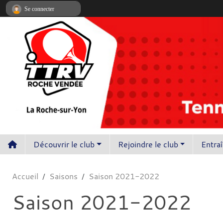
Panneau de gestion des cookies
Se connecter
Découvrir le club
Rejoindre le club
Entra
Accueil
Saisons
Saison 2021-2022
Saison 2021-2022