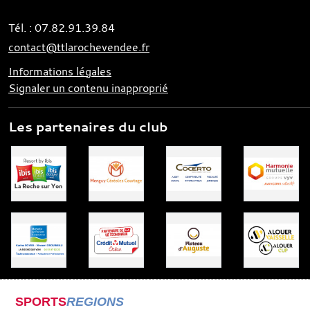
Tél. :
07.82.91.39.84
contact@ttlarochevendee.fr
Informations légales
Signaler un contenu inapproprié
Les partenaires du club
SPORTS
REGIONS