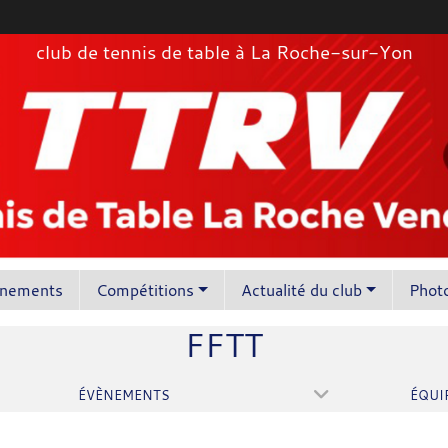
club de tennis de table à La Roche-sur-Yon
înements
Compétitions
Actualité du club
Photo
FFTT
ÉVÈNEMENTS
ÉQUI