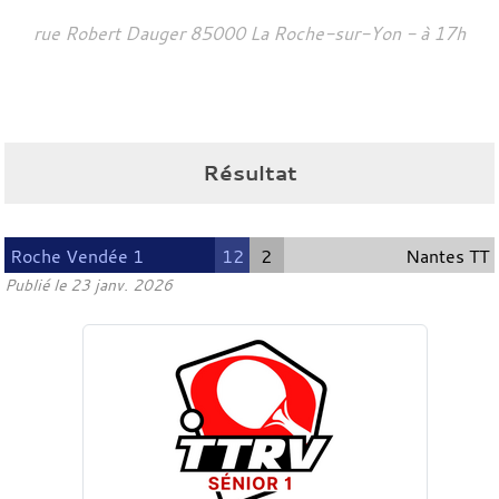
rue Robert Dauger
85000
La Roche-sur-Yon
- à 17h
Résultat
Roche Vendée 1
12
2
Nantes TT
Publié le
23 janv. 2026