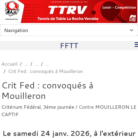
Panneau de gestion des cookies
club de tennis de table à La Roche-sur-Yon
FFTT
Accueil
Crit Fed : convoqués à Mouilleron
Crit Fed : convoqués à
Mouilleron
Critérium Fédéral, 3ème journée
/ Contre
MOUILLERON LE
CAPTIF
Le
samedi
24
janv.
2026
, à l'extérieur