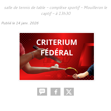
salle de tennis de table - complèxe sportif -
Mouilleron le
captif
- à 13h30
Publié le
14 janv. 2026