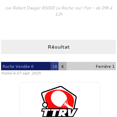
rue Robert Dauger
85000
La Roche-sur-Yon
- de 09h à
12h
Résultat
Roche Vendée 6
16
4
Ferrière 1
Publié le
07 sept. 2025