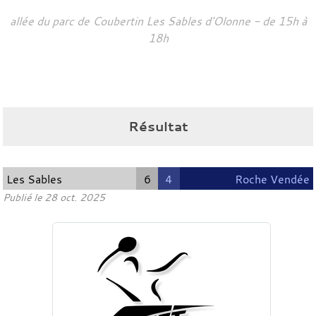
allée du parc de Coubertin
Les Sables d'Olonne
- de 15h à
18h
Résultat
Les Sables
6
4
Roche Vendée
Publié le
28 oct. 2025