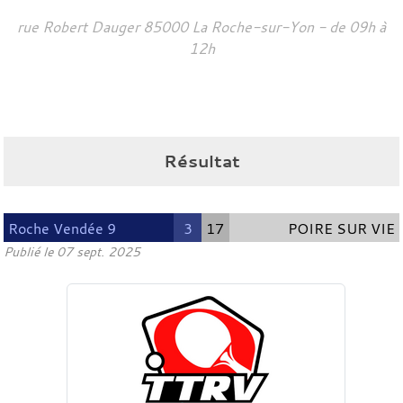
rue Robert Dauger
85000
La Roche-sur-Yon
- de 09h à
12h
Résultat
Roche Vendée 9
3
17
POIRE SUR VIE
Publié le
07 sept. 2025