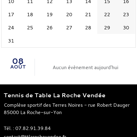
10
11
12
13
14
15
16
17
18
19
20
21
22
23
24
25
26
27
28
29
30
31
08
AOÛT
Aucun évènement aujourd'hui
Tennis de Table La Roche Vendée
Complèxe sportif des Terres Noires - rue Robert Dauger
85000
La Roche-sur-Yon
Tél. :
07.82.91.39.84
contact@ttlarochevendee.fr