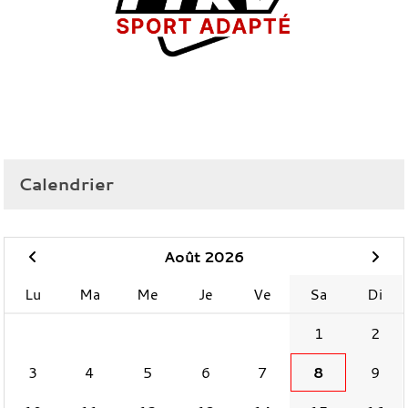
Calendrier
Août 2026
Lu
Ma
Me
Je
Ve
Sa
Di
1
2
3
4
5
6
7
8
9