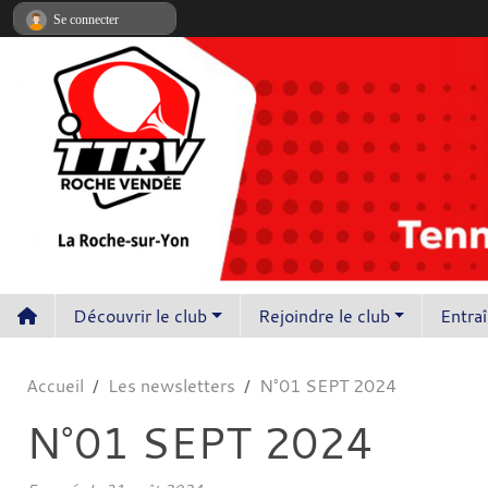
Panneau de gestion des cookies
Se connecter
Découvrir le club
Rejoindre le club
Entra
Accueil
Les newsletters
N°01 SEPT 2024
N°01 SEPT 2024