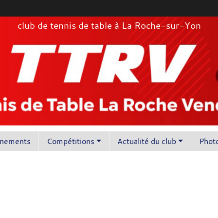
club de tennis de table à La Roche-sur-Yon
înements
Compétitions
Actualité du club
Photo