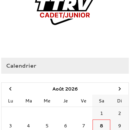
Calendrier
Août 2026
Lu
Ma
Me
Je
Ve
Sa
Di
1
2
3
4
5
6
7
8
9