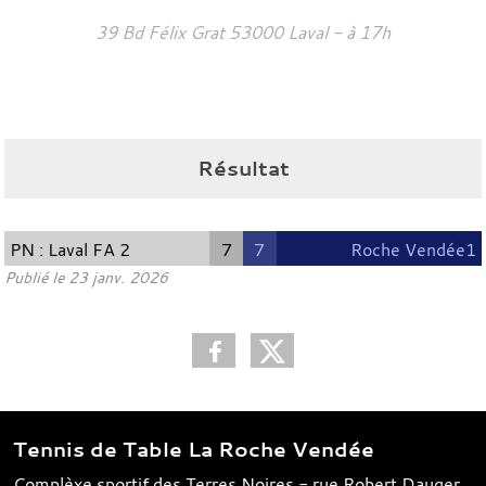
39 Bd Félix Grat
53000
Laval
- à 17h
Résultat
PN : Laval FA 2
7
7
Roche Vendée1
Publié le
23 janv. 2026
Tennis de Table La Roche Vendée
Complèxe sportif des Terres Noires - rue Robert Dauger