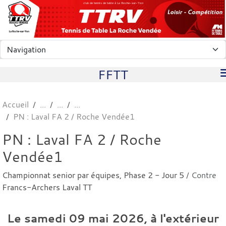
Panneau de gestion des cookies
club de tennis de table à La Roche-sur-Yon
FFTT
Accueil
PN : Laval FA 2 / Roche Vendée1
PN : Laval FA 2 / Roche
Vendée1
Championnat senior par équipes, Phase 2 - Jour 5
/ Contre
Francs-Archers Laval TT
Le
samedi
09
mai
2026
, à l'extérieur