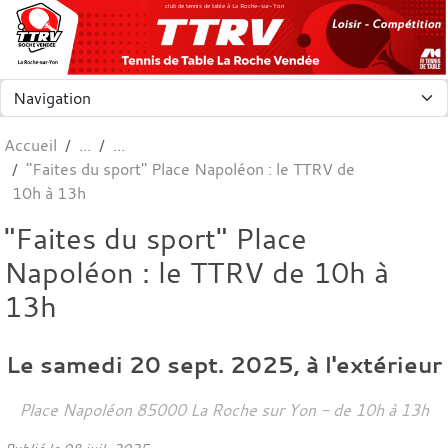
Panneau de gestion des cookies
club de tennis de table à La Roche-sur-Yon
Accueil
"Faites du sport" Place Napoléon : le TTRV de
10h à 13h
"Faites du sport" Place
Napoléon : le TTRV de 10h à
13h
Le
samedi
20
sept.
2025
, à l'extérieur
Place Napoléon
85000
La Roche sur Yon
- de 10h à 13h