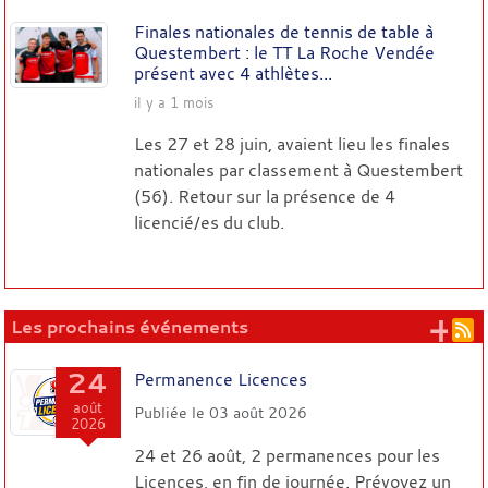
Finales nationales de tennis de table à
Questembert : le TT La Roche Vendée
présent avec 4 athlètes...
il y a 1 mois
Les 27 et 28 juin, avaient lieu les finales
nationales par classement à Questembert
(56). Retour sur la présence de 4
licencié/es du club.
+ 
Les prochains événements
24
Permanence Licences
août
Publiée le
03 août 2026
2026
24 et 26 août, 2 permanences pour les
Licences, en fin de journée. Prévoyez un