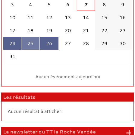
3
4
5
6
7
8
9
10
11
12
13
14
15
16
17
18
19
20
21
22
23
24
25
26
27
28
29
30
31
Aucun évènement aujourd'hui
Les résultats
Aucun résultat à afficher.
+
La newsletter du TT la Roche Vendée