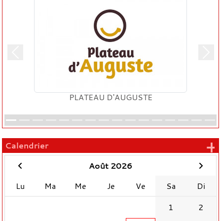
Précedent
Suiv
USTE
TURQUAND
+
Calendrier
Août 2026
Lu
Ma
Me
Je
Ve
Sa
Di
1
2